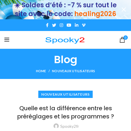
☀️ Soldes d’été : -7 % sur tout le
site avec le code:
healing2026
0
Blog
HOME
NOUVEAUX UTILISATEURS
NOUVEAUX UTILISATEURS
Quelle est la différence entre les
préréglages et les programmes ?
Spooky2fr