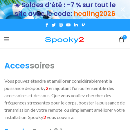
☀️ Soldes d’été : -7 % sur tout le
site avec le code:
healing2026
0
A
cces
soires
Vous pouvez étendre et améliorer considérablement la
puissance de Spooky
2
en ajoutant l’un ou l’ensemble des
accessoires ci-dessous. Que vous vouliez chercher des
fréquences stressantes pour le corps, booster la puissance de
transmission de votre remote, ou simplement améliorer votre
installation, Spooky
2
vous couvrira.