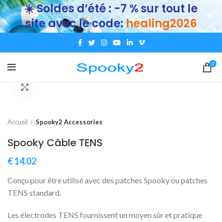
☀️ Soldes d’été : -7 % sur tout le
site avec le code:
healing2026
0
Click to enlarge
Accueil
Spooky2 Accessories
Spooky Câble TENS
€
14.02
Conçu pour être utilisé avec des patches Spooky ou patches
TENS standard.
Les électrodes TENS fournissent un moyen sûr et pratique