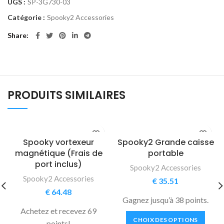
UGS :
SP-3G730-03
Catégorie :
Spooky2 Accessories
Share
PRODUITS SIMILAIRES
Spooky vortexeur
Spooky2 Grande caisse
magnétique (Frais de
portable
port inclus)
Spooky2 Accessories
Spooky2 Accessories
€
35.51
€
64.48
Gagnez jusqu’à 38 points.
Achetez et recevez 69
CHOIX DES OPTIONS
points!