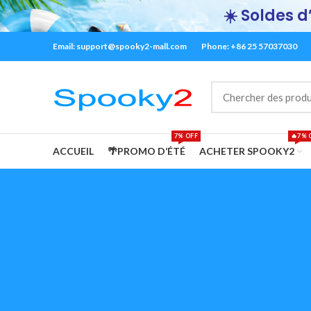
☀️ Soldes d’
Email:
support@spooky2-mall.com
Phone: +86 25 57037030
7% OFF
🔥7% 
ACCUEIL
🌴PROMO D‘ÉTÉ
ACHETER SPOOKY2