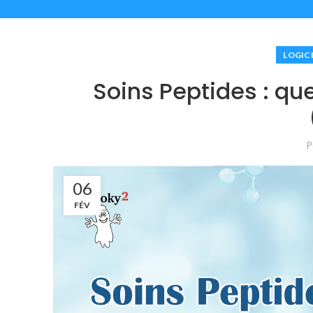
LOGIC
Soins Peptides : q
P
06
FÉV