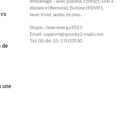
emballage – avec plasma, contact, soin à
distance (Remote), Bobine (PEMF),
 vs
laser froid, audio, et plus..
Skype: clean.energy2013
Email:
support@spooky2-mall.com
Tel: 00-86-25-57037030
n de
s une