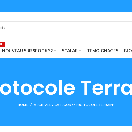
été : -7 % sur tout le site avec le code:
h
OFF
NOUVEAU SUR SPOOKY2
SCALAR
TÉMOIGNAGES
BL
otocole Terr
HOME
ARCHIVE BY CATEGORY "PROTOCOLE TERRAIN"