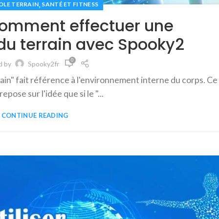
,
LE TERRAIN
SANTÉ ET FITNESS
comment effectuer une
 du terrain avec Spooky2
0
d by
Spooky2fr
ain" fait référence à l'environnement interne du corps. Ce
epose sur l'idée que si le "...
CONTINUE READING