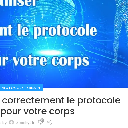
PROTOCOLE TERRAIN
 correctement le protocole
 pour votre corps
0
d by
Spooky2fr