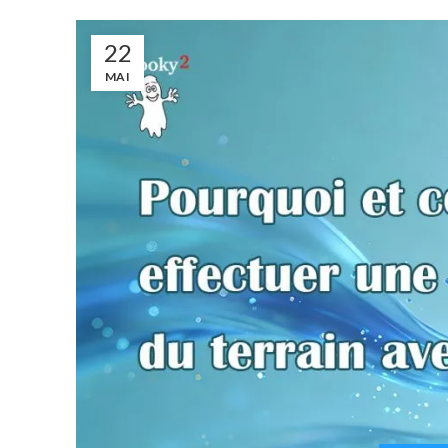
22
MAI