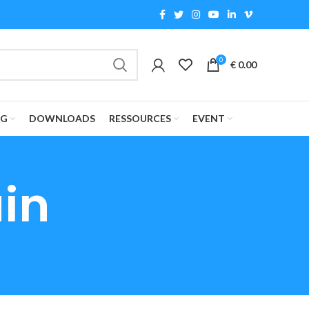
ealing2026
0
€
0.00
OG
DOWNLOADS
RESSOURCES
EVENT
ain