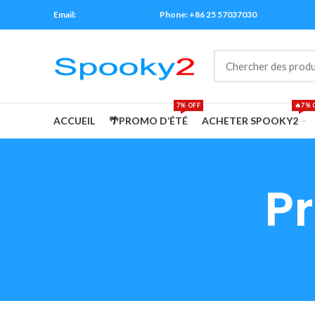
☀️ Soldes d’
Email:
[email protected]
Phone: +86 25 57037030
7% OFF
🔥7% 
ACCUEIL
🌴PROMO D‘ÉTÉ
ACHETER SPOOKY2
Pr