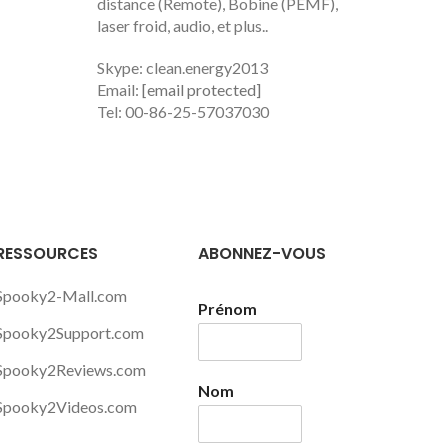
distance (Remote), Bobine (PEMF),
laser froid, audio, et plus..
Skype: clean.energy2013
Email:
[email protected]
Tel: 00-86-25-57037030
RESSOURCES
ABONNEZ-VOUS
Spooky2-Mall.com
Prénom
Spooky2Support.com
Spooky2Reviews.com
Nom
Spooky2Videos.com