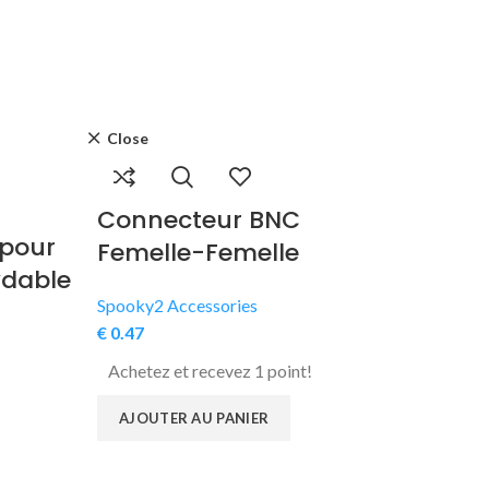
Close
Close
Connecteur BNC
 pour
Supp
Femelle-Femelle
ydable
pour
Spooky2 Accessories
Numé
€
0.47
d’Ec
Achetez et recevez 1 point!
Spooky2
AJOUTER AU PANIER
€
9.35
Achete