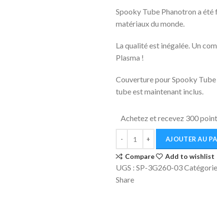
Spooky Tube Phanotron a été fab
matériaux du monde.
La qualité est inégalée. Un c
Plasma !
Couverture pour Spooky Tube P
tube est maintenant inclus.
Achetez et recevez 300 point
AJOUTER AU PA
Compare
Add to wishlist
UGS :
SP-3G260-03
Catégorie
Share