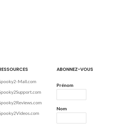
AJOU
RESSOURCES
ABONNEZ-VOUS
Spooky2-Mall.com
Prénom
Spooky2Support.com
Spooky2Reviews.com
Nom
Spooky2Videos.com