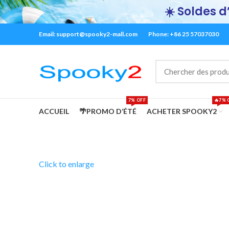
☀️ Soldes d’
Email:
support@spooky2-mall.com
Phone: +86 25 57037030
7% OFF
🔥7% 
ACCUEIL
🌴PROMO D‘ÉTÉ
ACHETER SPOOKY2
Click to enlarge