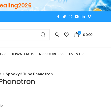
ealing2026
0
€
0.00
OG
DOWNLOADS
RESSOURCES
EVENT
s
Spooky2 Tube Phanotron
Phanotron
ie.