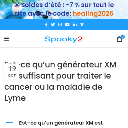
☀️ Soldes d’été : -7 % sur tout le
site avec le code:
healing2026
0
Est-ce qu’un générateur XM
19
est suffisant pour traiter le
OCT
cancer ou la maladie de
Lyme
A
Est-ce qu’un générateur XM est