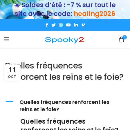
☀️ Soldes d’été : -7 % sur tout le
site avec le code:
healing2026
0
Quelles fréquences
11
renforcent les reins et le foie?
OCT
A
Quelles fréquences renforcent les
reins et le foie?
Quelles fréquences