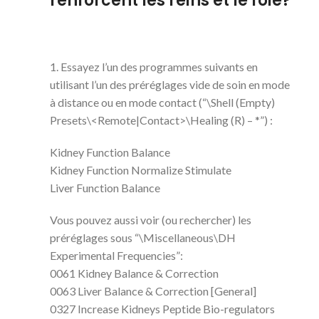
renforcent les reins et le foie?
1. Essayez l’un des programmes suivants en
utilisant l’un des préréglages vide de soin en mode
à distance ou en mode contact (“\Shell (Empty)
Presets\<Remote|Contact>\Healing (R) – *”) :
Kidney Function Balance
Kidney Function Normalize Stimulate
Liver Function Balance
Vous pouvez aussi voir (ou rechercher) les
préréglages sous “\Miscellaneous\DH
Experimental Frequencies”:
0061 Kidney Balance & Correction
0063 Liver Balance & Correction [General]
0327 Increase Kidneys Peptide Bio-regulators