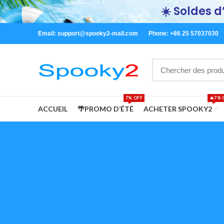
☀️ Soldes d’
Email:
support@spooky2-mall.com
Phone: +86 25 57037030
7% OFF
🔥7% 
ACCUEIL
🌴PROMO D‘ÉTÉ
ACHETER SPOOKY2