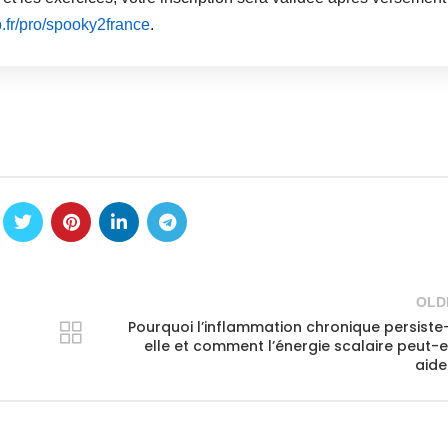
b.fr/pro/spooky2france
.
OLD
Pourquoi l’inflammation chronique persiste
elle et comment l’énergie scalaire peut-e
aide