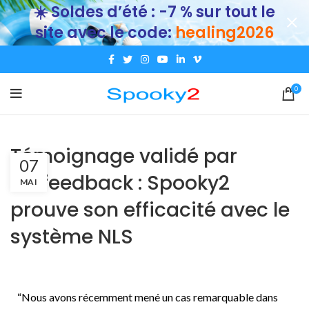
☀️ Soldes d’été : -7 % sur tout le
site avec le code:
healing2026
0
Témoignage validé par
07
biofeedback : Spooky2
MAI
prouve son efficacité avec le
système NLS
“Nous avons récemment mené un cas remarquable dans