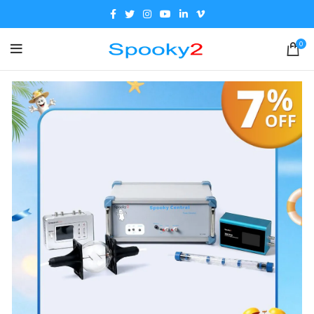
☀️ Soldes d’été : -7 % sur tout le
site avec le code:
healing2026
0