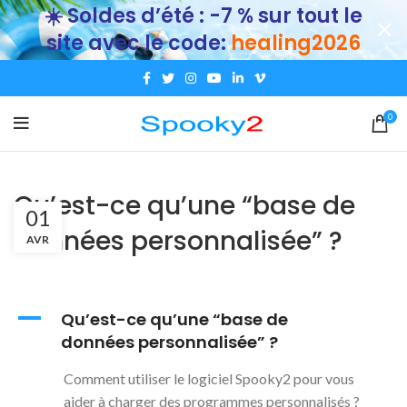
☀️ Soldes d’été : -7 % sur tout le
site avec le code:
healing2026
0
Qu’est-ce qu’une “base de
01
données personnalisée” ?
AVR
A
Qu’est-ce qu’une “base de
données personnalisée” ?
Comment utiliser le logiciel Spooky2 pour vous
aider à charger des programmes personnalisés ?