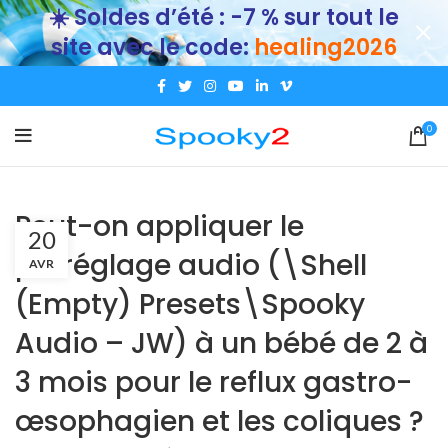
☀️ Soldes d’été : -7 % sur tout le
site avec le code:
healing2026
0
Peut-on appliquer le
20
préréglage audio (\Shell
AVR
(Empty) Presets\Spooky
Audio – JW) à un bébé de 2 à
3 mois pour le reflux gastro-
œsophagien et les coliques ?