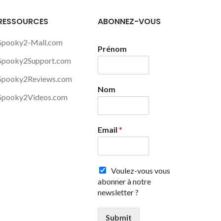
RESSOURCES
ABONNEZ-VOUS
Spooky2-Mall.com
Prénom
Spooky2Support.com
Spooky2Reviews.com
Nom
Spooky2Videos.com
Email
*
Voulez-vous vous
abonner à notre
newsletter ?
Submit