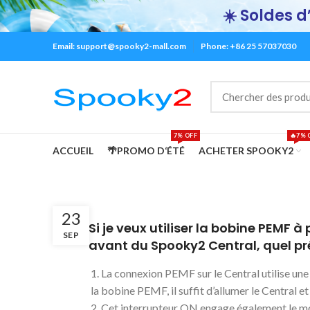
☀️ Soldes d’
Email:
support@spooky2-mall.com
Phone: +86 25 57037030
7% OFF
🔥7% 
ACCUEIL
🌴PROMO D‘ÉTÉ
ACHETER SPOOKY2
23
A
Si je veux utiliser la bobine PEMF 
SEP
avant du Spooky2 Central, quel pré
1. La connexion PEMF sur le Central utilise une
la bobine PEMF, il suffit d’allumer le Central 
2. Cet interrupteur ON engage également le mo