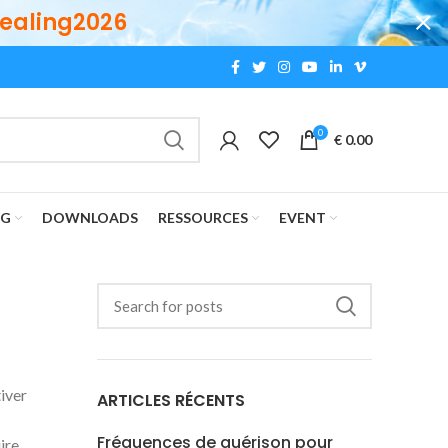
ealing2026
0
€
0.00
OG
DOWNLOADS
RESSOURCES
EVENT
tiver
ARTICLES RÉCENTS
Fréquences de guérison pour
ire