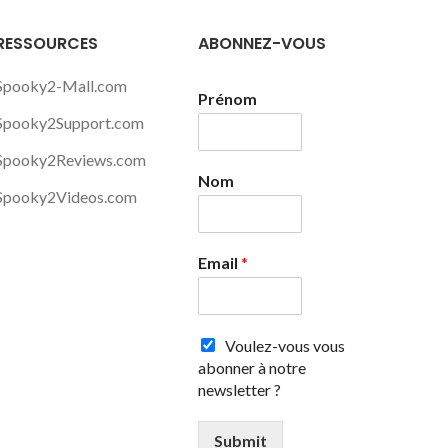
RESSOURCES
ABONNEZ-VOUS
Spooky2-Mall.com
Prénom
Spooky2Support.com
Spooky2Reviews.com
Nom
Spooky2Videos.com
Email
*
Voulez-vous vous
abonner à notre
newsletter ?
Submit