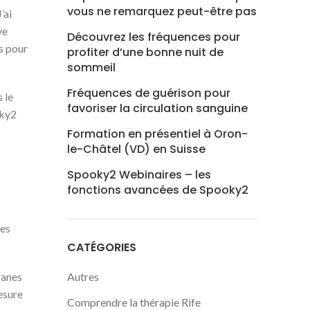
vous ne remarquez peut-être pas
’ai
ve
Découvrez les fréquences pour
as pour
profiter d’une bonne nuit de
sommeil
Fréquences de guérison pour
 le
favoriser la circulation sanguine
oky2
Formation en présentiel à Oron-
le-Châtel (VD) en Suisse
Spooky2 Webinaires – les
fonctions avancées de Spooky2
ses
CATÉGORIES
ganes
Autres
esure
Comprendre la thérapie Rife