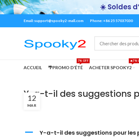
☀️ Soldes d’
Email:
support@spooky2-mall.com
Phone: +86 25 57037030
7% OFF
🔥7% 
ACCUEIL
🌴PROMO D‘ÉTÉ
ACHETER SPOOKY2
Y-a-t-il des suggestions 
12
?
MAR
A
Y-a-t-il des suggestions pour les