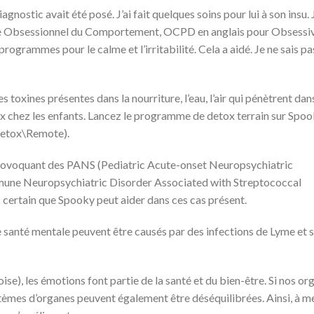
ostic avait été posé. J’ai fait quelques soins pour lui à son insu. J
le Obsessionnel du Comportement, OCPD en anglais pour Obsessi
ogrammes pour le calme et l’irritabilité. Cela a aidé. Je ne sais p
s toxines présentes dans la nourriture, l’eau, l’air qui pénètrent dans
x chez les enfants. Lancez le programme de detox terrain sur Spo
\Detox\Remote).
rovoquant des PANS (Pediatric Acute-onset Neuropsychiatric
une Neuropsychiatric Disorder Associated with Streptococcal
nc certain que Spooky peut aider dans ces cas présent.
e santé mentale peuvent être causés par des infections de Lyme et 
se), les émotions font partie de la santé et du bien-être. Si nos or
ystèmes d’organes peuvent également être déséquilibrées. Ainsi, à m