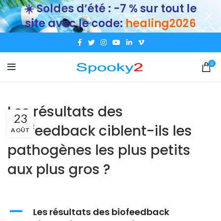
☀️ Soldes d’été : -7 % sur tout le
site avec le code:
healing2026
0
Les résultats des
23
biofeedback ciblent-ils les
AOÛT
pathogènes les plus petits
aux plus gros ?
A
Les résultats des biofeedback