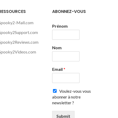
RESSOURCES
ABONNEZ-VOUS
Spooky2-Mall.com
Prénom
Spooky2Support.com
Spooky2Reviews.com
Nom
Spooky2Videos.com
Email
*
Voulez-vous vous
abonner à notre
newsletter ?
Submit