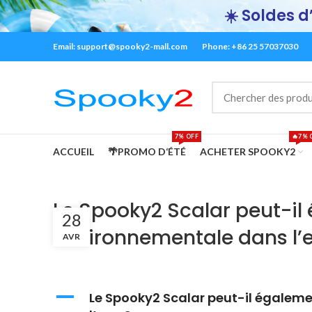
☀️ Soldes d’
Email:
support@spooky2-mall.com
Phone: +86 25 57037030
7% OFF
🔥7% 
ACCUEIL
🌴PROMO D‘ÉTÉ
ACHETER SPOOKY2
Le Spooky2 Scalar peut-il
28
environnementale dans l’
AVR
A
Le Spooky2 Scalar peut-il égalem