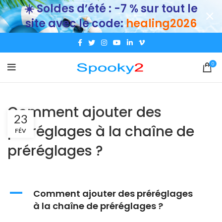
☀️ Soldes d’été : -7 % sur tout le
site avec le code:
healing2026
0
Comment ajouter des
23
préréglages à la chaîne de
FÉV
préréglages ?
A
Comment ajouter des préréglages
à la chaîne de préréglages ?