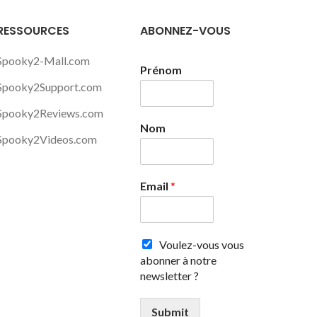
RESSOURCES
ABONNEZ-VOUS
Spooky2-Mall.com
Prénom
Spooky2Support.com
Spooky2Reviews.com
Nom
Spooky2Videos.com
Email
*
Voulez-vous vous
abonner à notre
newsletter ?
Submit