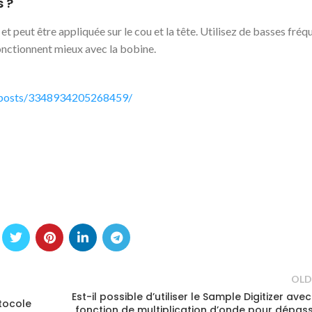
 ?
t peut être appliquée sur le cou et la tête. Utilisez de basses fré
fonctionnent mieux avec la bobine.
/posts/3348934205268459/
OLD
Est-il possible d’utiliser le Sample Digitizer avec
tocole
fonction de multiplication d’onde pour dépas