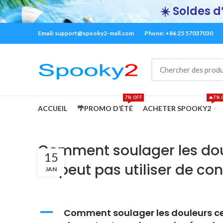
☀️ Soldes d’
Email:
support@spooky2-mall.com
Phone: +86 25 57037030
7% OFF
🔥7% 
ACCUEIL
🌴PROMO D‘ÉTÉ
ACHETER SPOOKY2
Comment soulager les douleu
15
ne peut pas utiliser de c
JAN
A
Comment soulager les douleurs cervi