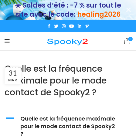
☀️ Soldes d’été : -7 % sur tout le
site avec le code:
healing2026
0
Quelle est la fréquence
31
maximale pour le mode
MAR
contact de Spooky2 ?
A
Quelle est la fréquence maximale
pour le mode contact de Spooky2
?