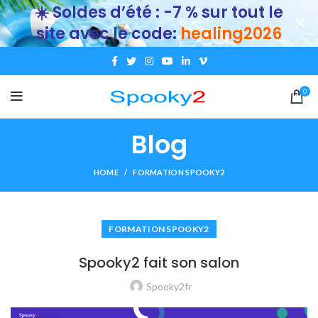
☀️ Soldes d’été : -7 % sur tout le
site avec le code:
healing2026
0
Blog
HOME
FORMATION SPOOKY2
FORMATION SPOOKY2
Spooky2 fait son salon
Spooky2fr