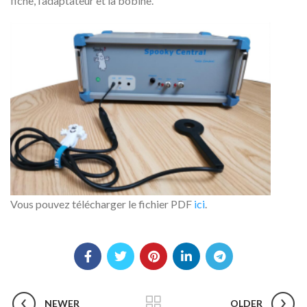
fiche, l’adaptateur et la bobine.
Vous pouvez télécharger le fichier PDF
ici
.
NEWER
OLDER