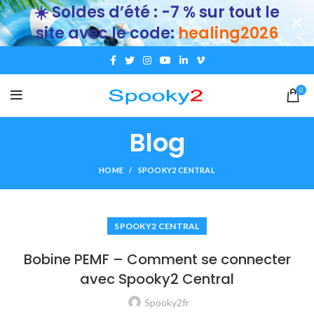
☀️ Soldes d’été : -7 % sur tout le
site avec le code:
healing2026
0
Blog
HOME
SPOOKY2 CENTRAL
SPOOKY2 CENTRAL
Bobine PEMF – Comment se connecter
avec Spooky2 Central
Spooky2fr