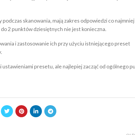
y podczas skanowania, mają zakres odpowiedzi co najmniej 
 do 2 punktów dziesiętnych nie jest konieczna.
wania i zastosowanie ich przy użyciu istniejącego preset
.
tawieniami presetu, ale najlepiej zacząć od ogólnego p