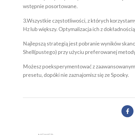
wstępnie posortowane.
3.Wszystkie częstotliwości, z których korzystam
Hz lub większy. Optymalizacja ich z dokładnością
Najlepszą strategią jest pobranie wyników skano
Shell(pustego) przy użyciu preferowanej metody
Możesz poeksperymentować z zaawansowanymi us
presetu, dopóki nie zaznajomisz się ze Spooky.