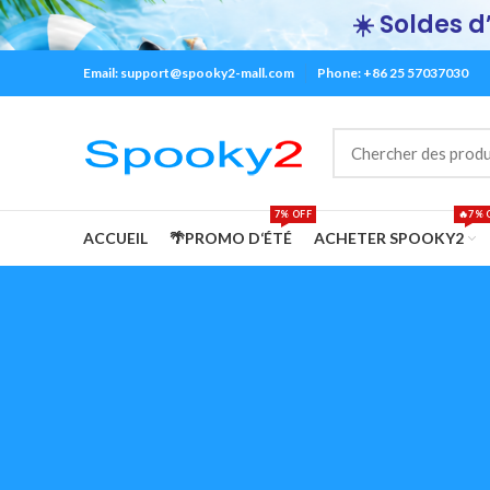
☀️ Soldes d’
Email:
support@spooky2-mall.com
Phone: +86 25 57037030
7% OFF
🔥7% 
ACCUEIL
🌴PROMO D‘ÉTÉ
ACHETER SPOOKY2