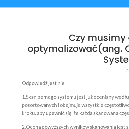
Czy musimy 
optymalizować(ang. Op
Syste
P
Odpowiedź jest nie.
1.Skan pełnego systemu jest już oceniany według
posortowanych i obejmuje wszystkie częstotliw
kroku, aby upewnić się, że każda skanowana czę
2.Ocena powyższych wyników skanowania jest stra