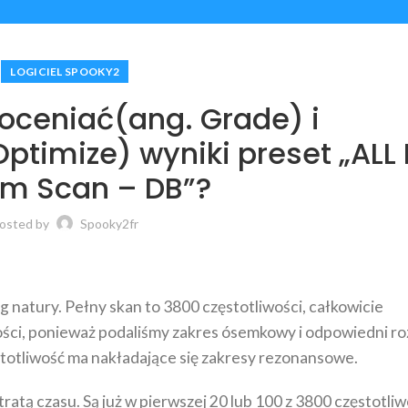
LOGICIEL SPOOKY2
oceniać(ang. Grade) i
timize) wyniki preset „ALL F
m Scan – DB”?
osted by
Spooky2fr
 natury. Pełny skan to 3800 częstotliwości, całkowicie
ości, ponieważ podaliśmy zakres ósemkowy i odpowiedni ro
stotliwość ma nakładające się zakresy rezonansowe.
tą czasu. Są już w pierwszej 20 lub 100 z 3800 częstotliw