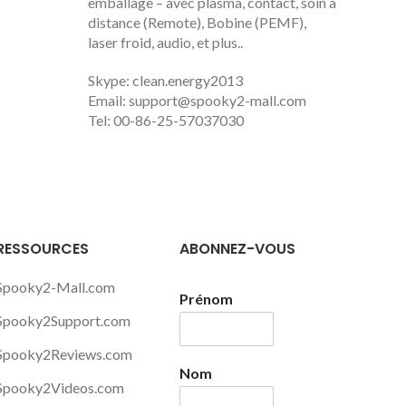
emballage – avec plasma, contact, soin à
distance (Remote), Bobine (PEMF),
laser froid, audio, et plus..
Skype: clean.energy2013
Email:
support@spooky2-mall.com
Tel: 00-86-25-57037030
RESSOURCES
ABONNEZ-VOUS
Spooky2-Mall.com
Prénom
Spooky2Support.com
Spooky2Reviews.com
Nom
Spooky2Videos.com