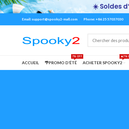
☀️ Soldes d’
Email:
support@spooky2-mall.com
Phone: +86 25 57037030
7% OFF
🔥7% 
ACCUEIL
🌴PROMO D‘ÉTÉ
ACHETER SPOOKY2