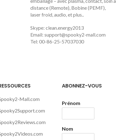
emballage – avec plasma, contact, soin à
distance (Remote), Bobine (PEMF),
laser froid, audio, et plus..
Skype: clean.energy2013
Email:
support@spooky2-mall.com
Tel: 00-86-25-57037030
RESSOURCES
ABONNEZ-VOUS
Spooky2-Mall.com
Prénom
Spooky2Support.com
Spooky2Reviews.com
Nom
Spooky2Videos.com