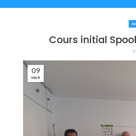
NO
Cours initial Spoo
P
09
MAR