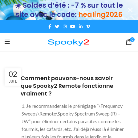
☀️ Soldes d’été : -7 % sur tout le
site avec le code:
healing2026
0
02
A
Comment pouvons-nous savoir
JUIL
que Spooky2 Remote fonctionne
vraiment？
1. Je recommanderais le préréglage “\Frequency
Sweeps\Remote\Spooky Spectrum Sweep (R) –
JW” pour éliminer certains parasites comme les
fourmis, les cafards, etc. J’ai déjà réussi à éliminer
plusieurs fois les fourmis dans le jardin et la