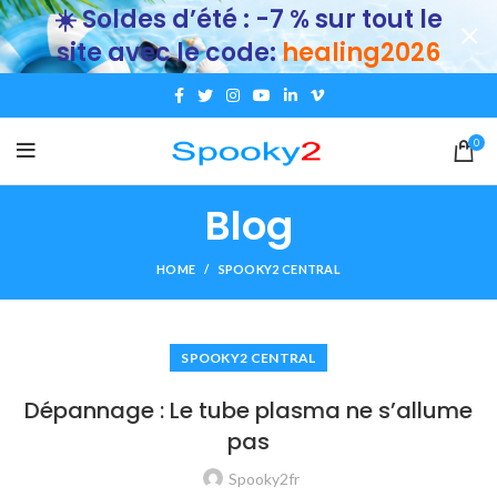
☀️ Soldes d’été : -7 % sur tout le
site avec le code:
healing2026
0
Blog
HOME
SPOOKY2 CENTRAL
SPOOKY2 CENTRAL
Dépannage : Le tube plasma ne s’allume
pas
Spooky2fr