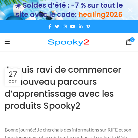
☀️ Soldes d’été : -7 % sur tout le
site avec le code:
healing2026
0
Je suis ravi de commencer
27
ce nouveau parcours
OCT
d’apprentissage avec les
produits Spooky2
Bonne journée! Je cherchais des informations sur RIFE et son
fonctionnement et je suis tombé par hasard sur le site Web