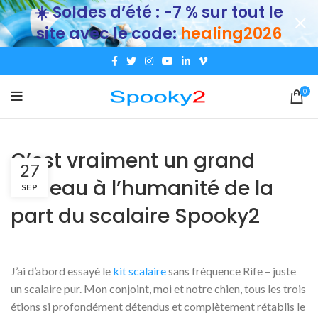
☀️ Soldes d’été : -7 % sur tout le
site avec le code:
healing2026
0
C’est vraiment un grand
27
cadeau à l’humanité de la
SEP
part du scalaire Spooky2
J’ai d’abord essayé le
kit scalaire
sans fréquence Rife – juste
un scalaire pur. Mon conjoint, moi et notre chien, tous les trois
étions si profondément détendus et complètement rétablis le