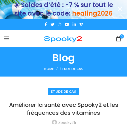
☀️ Soldes d’été : -7 % sur tout le
site avec le code:
healing2026
0
Blog
HOME
ÉTUDE DE CAS
ÉTUDE DE CAS
Améliorer la santé avec Spooky2 et les
fréquences des vitamines
Spooky2fr