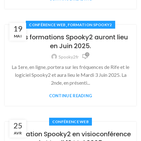
,
CONFÉRENCE WEB
FORMATION SPOOKY2
19
Trois formations Spooky2 auront lieu
MAI
en Juin 2025.
0
Spooky2fr
La 1ere, en ligne, portera sur les fréquences de Rife et le
logiciel Spooky2 et aura lieu le Mardi 3 Juin 2025. La
2nde, en présenti...
CONTINUE READING
CONFÉRENCE WEB
25
Formation Spooky2 en visioconférence
AVR