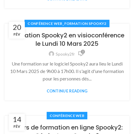
,
CONFÉRENCE WEB
FORMATION SPOOKY2
20
Formation Spooky2 en visioconférence
FÉV
le Lundi 10 Mars 2025
0
Spooky2fr
Une formation sur le logiciel Spooky2 aura lieu le Lundi
10 Mars 2025 de 9h00 à 17h00. Il s'agit d'une formation
pour les personnes dés...
CONTINUE READING
CONFÉRENCE WEB
14
Cours de formation en ligne Spooky2:
FÉV