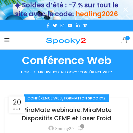
☀️ Soldes d’été : -7 % sur tout le
site avec le code:
healing2026
0
Conférence Web
HOME
ARCHIVE BY CATEGORY "CONFÉRENCE WEB"
,
CONFÉRENCE WEB
FORMATION SPOOKY2
20
MiraMate webinaire: MiraMate
OCT
Dispositifs CEMP et Laser Froid
0
Spooky2fr