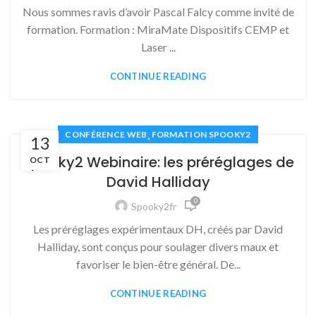
Nous sommes ravis d’avoir Pascal Falcy comme invité de
formation. Formation : MiraMate Dispositifs CEMP et
Laser ...
CONTINUE READING
,
CONFÉRENCE WEB
FORMATION SPOOKY2
13
Spooky2 Webinaire: les préréglages de
OCT
David Halliday
0
Spooky2fr
Les préréglages expérimentaux DH, créés par David
Halliday, sont conçus pour soulager divers maux et
favoriser le bien-être général. De...
CONTINUE READING