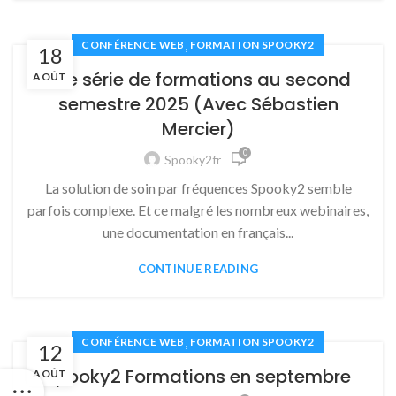
,
CONFÉRENCE WEB
FORMATION SPOOKY2
18
Une série de formations au second
AOÛT
semestre 2025 (Avec Sébastien
Mercier)
0
Spooky2fr
La solution de soin par fréquences Spooky2 semble
parfois complexe. Et ce malgré les nombreux webinaires,
une documentation en français...
CONTINUE READING
,
CONFÉRENCE WEB
FORMATION SPOOKY2
12
Spooky2 Formations en septembre
AOÛT